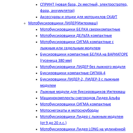
СПРИНТ (новая база, 2х местный, электростартер,
фара, аккумулятор)
Аксессуары и опции для мотоциклов СКАУТ
Мотобуксировщики ЛИДЕР(Ижтехмаш)
Мотобуксировщики БЕЛКА сверхкомпактные
Мотобуксировщики ДЕЛЬТА компактные
Мотобуксировщики СИГМА компактные с
лыжным или седельным модулем
Буксировщики компактные БЕЛКА на ВАРИАТОРЕ
(гусеница 380 мм)
Мотобуксировщики ЛИДЕР без лыжного модуля
Буксировщики компактные СИГМА-4
Буксировщики ЛИДЕР-2, ЛИДЕР-3 c лыжным
модулем
Лыжные модули для буксировщиков Ижтехмаш
Машинокомплекты снегоходов Лидер Альфа
Мотобуксировщики СИГМА компактные
Мотоснегокаты и мотосноуборды
Мотобуксировщики Лидер с лыжным модулем
(от 9 до 20 л.с.)
Мотобуксировщики Лидер LONG на удлинённой