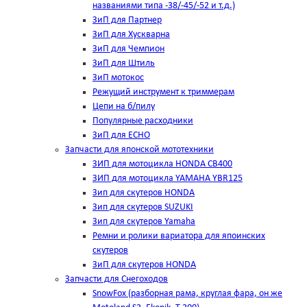
названиями типа -38/-45/-52 и т.д.)
ЗиП для Партнер
ЗиП для Хускварна
ЗиП для Чемпион
ЗиП для Штиль
ЗиП мотокос
Режущий инструмент к триммерам
Цепи на б/пилу
Популярные расходники
ЗиП для ЕСНО
Запчасти для японской мототехники
ЗИП для мотоцикла HONDA CB400
ЗИП для мотоцикла YAMAHA YBR125
Зип для скутеров HONDA
Зип для скутеров SUZUKI
Зип для скутеров Yamaha
Ремни и ролики вариатора для япоинских
скутеров
ЗиП для скутеров HONDA
Запчасти для Снегоходов
SnowFox (разборная рама, круглая фара, он же