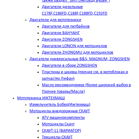
также раздел "ЗИП снегоход Буран")
Двигатели дизельные
C178F,С186FD,C188F,C188FD,C192FD
Двигатели для мототехники
Двигатели для питбайков
Двигатели ВАНЧАНГ
Двигатели ZONGSHEN
Двигатели LONCIN для мотоциклов
Двигатели ZHONGMU для мотоциклов
Двигатели универсальные B&S, MAGNUM, ZONGSHEN
Двигатели в сборе ZONGSHEN
Пластины и шкивы (прочие см. в мотоблоках и
запчастях Лифан)
Масло рекомендуемое (более широкий выбор в
Прочие товары/Масла)
Мототехника ИЖТЕХМАШ
Измельчитель Бобер(Ижтехмаш)
Мотоциклы внедорожные СКАУТ
ATV машинокомплекты
Мотоциклы Скаут
СКАУТ-11 (ВАРИАТОР)
Трициклы СКАУТ