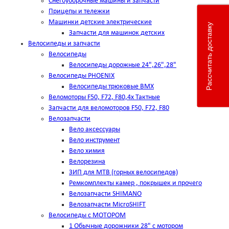
Снегоуборочные машины и запчасти
Прицепы и тележки
Машинки детские электрические
Рассчитать доставку
Запчасти для машинок детских
Велосипеды и запчасти
Велосипеды
Велосипеды дорожные 24",26",28"
Велосипеды PHOENIX
Велосипеды трюковые BMX
Веломоторы F50, F72, F80,4х Тактные
Запчасти для веломоторов F50, F72, F80
Велозапчасти
Вело аксессуары
Вело инструмент
Вело химия
Велорезина
ЗИП для MTB (горных велосипедов)
Ремкомплекты камер , покрышек и прочего
Велозапчасти SHIMANO
Велозапчасти MicroSHIFT
Велосипеды с МОТОРОМ
1 Обычные дорожники 28" с мотором