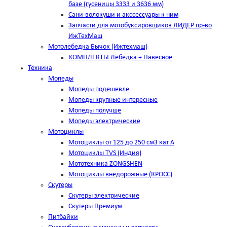
базе (гусеницы 3333 и 3636 мм)
Сани-волокуши и акссессуары к ним
Запчасти для мотобуксировщиков ЛИДЕР пр-во
ИжТехМаш
Мотолебедка Бычок (Ижтехмаш)
КОМПЛЕКТЫ Лебедка + Навесное
Техника
Мопеды
Мопеды подешевле
Мопеды крупные интересные
Мопеды получше
Мопеды электрические
Мотоциклы
Мотоциклы от 125 до 250 см3 кат А
Мотоциклы TVS (Индия)
Мототехника ZONGSHEN
Мотоциклы внедорожные (КРОСС)
Скутеры
Скутеры электрические
Скутеры Премиум
Питбайки