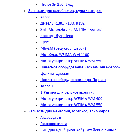
Пилот ЗиД50, ЗиД
Запчасти для мотоблоков, культиваторов
Агрос
Дизель R180, R190, R192
ЗиП Мотолебедка МЛ-1М "Бычок"
Каскад, Луч, Нева
Крот
МБ-2М (редуктор, шасси)
Мотоблок WEIMA WM 1100
Мотокультриватор WEIMA WM 550
Навесное оборудование Каскад-Нева-Агрос-
Целина -Дизель
Навесное оборудование Крот-Тарпан
Тарпан
1.Резина для сельхозтехники.
Мотокультриватор WEIMA WM 400
Мотокультриватор WEIMA WM 550
Запчасти для Бензопил, Мотокос, Триммеров
Аксессуары
Газонокосилки
ЗиП для Б/П "Цыганка" (Китайские пилы с