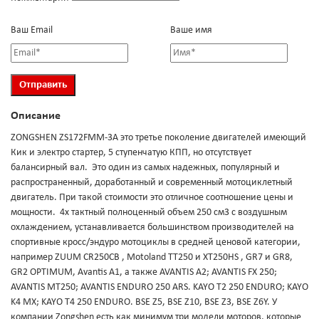
Ваш Email
Ваше имя
Описание
ZONGSHEN ZS172FMM-3A это третье поколение двигателей имеющий
Кик и электро стартер, 5 ступенчатую КПП, но отсутствует
балансирный вал. Это один из самых надежных, популярный и
распространенный, доработанный и современный мотоциклетный
двигатель. При такой стоимости это отличное соотношение цены и
мощности. 4х тактный полноценный объем 250 см3 с воздушным
охлаждением, устанавливается большинством производителей на
спортивные кросс/эндуро мотоциклы в средней ценовой категории,
например ZUUM CR250CB , Motoland TT250 и XT250HS , GR7 и GR8,
GR2 OPTIMUM, Avantis A1, а также AVANTIS A2; AVANTIS FX 250;
AVANTIS MT250; AVANTIS ENDURO 250 ARS. KAYO T2 250 ENDURO; KAYO
K4 MX; KAYO T4 250 ENDURO. BSE Z5, BSE Z10, BSE Z3, BSE Z6Y. У
компании Zongshen есть как минимум три модели моторов, которые