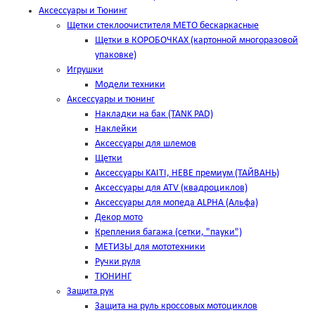
Аксессуары и Тюнинг
Щетки стеклоочистителя METO бескаркасные
Щетки в КОРОБОЧКАХ (картонной многоразовой
упаковке)
Игрушки
Модели техники
Аксессуары и тюнинг
Накладки на бак (TANK PAD)
Наклейки
Аксессуары для шлемов
Щетки
Аксессуары KAITI, HEBE премиум (ТАЙВАНЬ)
Аксессуары для ATV (квадроциклов)
Аксессуары для мопеда ALPHA (Альфа)
Декор мото
Крепления багажа (сетки, "пауки")
МЕТИЗЫ для мототехники
Ручки руля
ТЮНИНГ
Защита рук
Защита на руль кроссовых мотоциклов