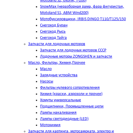
Motoland S2, Ekonik, T-200)
SnowMax (неразборная рама, фара фигуристая,
Motoland S1, ABM Wind200)
Мотобуксировщики, IRBIS DINGO Т110/Т125/150
Снегоход Буран
Снегоход Рысь
Снегоход Тайга
Запчасти для лодочных моторов
Запчасти для лодочных моторов СССР
Лодочные моторы ZONGSHEN и запчасти
Масло, Фильтры, Химия,Прочее
Масло
Зарядные устройства
Насосы
Фильтры нулевого сопротивления
Химия (краски, аэрозоли и прочее)
Хомуты универсальные
Подшипники, Промышленные цепи
Лампы накаливания
Лампы светодиодные (LED)
Мотохимия
Запчасти для картинга, мотосамоката, электро и