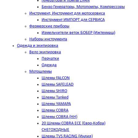
Генераторы и помпы LIFAN
Бензо Генераторы, Мотопомпы, Компрессоры
Инструмент, Инструмент для мотосервиса
Инструмент ИМПОРТ для СЕРВИСА
Фермерские приборы
Измельчители веток БОБЕР (Ижтехмаш)
Наборы инструмента
Одежда и экипировка
Вело экипировка
Перчатки
Одежда
Мотошлемы
Шлемы FALCON
Шлемы SAFELEAD
Шлемы SHIRO
Шлемы Tanked
Шлемы YAMAPA
Шлемы COBRA
Шлемы COBRA (HH)
20 Шлемы COBRA ECE (Евро-Кобра)
СНЕГОХОДНЫЕ
Шлемы TVS RACING (Индия)