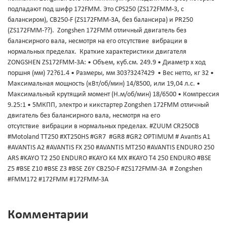
подпадают под шифр 172FMM. Это CPS250 (ZS172FMM-3, с
балансиром), CB250-F (ZS172FMM-3А, без балансира) и PR250
(ZS172FMM-??). Zongshen 172FMM отличный двигатель без
балансирного вала, несмотря на его отсутствие вибрации в
нормальных пределах. Краткие характеристики двигателя
ZONGSHEN ZS172FMM-3A: • Объем, куб.см. 249.9 • Диаметр х ход
поршня (мм) 72?61.4 • Размеры, мм 303?324?429 • Вес нетто, кг 32 •
Максимальная мощность (кВт/об/мин) 14/8500, или 19,04 л.с. •
Максимальный крутящий момент (Н.м/об/мин) 18/6500 • Компрессия
9.25:1 • 5МКПП, электро и кикстартер Zongshen 172FMM отличный
двигатель без балансирного вала, несмотря на его
отсутствие вибрации в нормальных пределах. #ZUUM CR250CB
#Motoland TT250 #XT250HS #GR7 #GR8 #GR2 OPTIMUM # Avantis A1
#AVANTIS A2 #AVANTIS FX 250 #AVANTIS MT250 #AVANTIS ENDURO 250
ARS #KAYO T2 250 ENDURO #KAYO K4 MX #KAYO T4 250 ENDURO #BSE
Z5 #BSE Z10 #BSE Z3 #BSE Z6Y CB250-F #ZS172FMM-3А # Zongshen
#FMM172 #172FMM #172FMM-3A
Комментарии