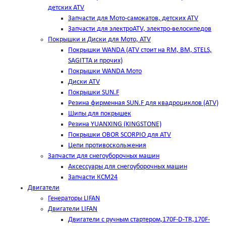
детских ATV
Запчасти для Мото-самокатов, детских ATV
Запчасти для электроATV, электро-велосипедов
Покрышки и Диски для Мото, ATV
Покрышки WANDA (АТV стоит на RM, BM, STELS,
SAGITTA и прочих)
Покрышки WANDA Мото
Диски ATV
Покрышки SUN.F
Резина фирменная SUN.F для квадроциклов (АТV)
Шипы для покрышек
Резина YUANXING (KINGSTONE)
Покрышки OBOR SCORPIO для ATV
Цепи противоскольжения
Запчасти для снегоуборочных машин
Аксессуары для снегоуборочных машин
Запчасти КСМ24
Двигатели
Генераторы LIFAN
Двигатели LIFAN
Двигатели с ручным стартером,170F-D-TR,170F-