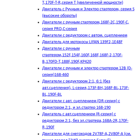
T,170F-T-R,серия Т (увеличенной мощности)
Двигатель с Ручным и Электро стартером, серия S
(высокие обороты)
Двигатели с ручным стартером,168F-2C,190F-C,
серия PRO,C-серия
Двигатели с редуктором с автом. сцеплением
Двигатель для мотокосы LIFAN 139F2,1E48F
Двигатели с ручным
стартером,152F,154F,160F,168F,168F-2,170F-
B,170FD-T,188F,190F,KP420
Двигатели с ручным и электро стартером 12В (D-
серия)168-460
Двигатели с редуктором 2:1, 6:1 (без
авт.сцепления), L-серия,173F-BH,168F-BL,173F-
BL,190F-BL
Двигатели с авт. сцеплением (DR-серия) с
редуктором 2:1, и эл.стартер 168-190
Двигатель с авт.сцеплением (R-серия) с
редуктором 2:1, без эл.стартера,168А-2R,170F-
R,190F
Двигатели для снегоходов 2V78F-A,2V80F-A (см.