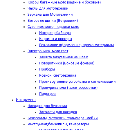
Кофры багажные мото (задние и боковые)
Чехлы для мототехники
Зеркала для Мототехники
Ветровые щитки (Ветровики)
Сувениры мото, подарки мото
Интерьер байкера
Картины и постеры
Рекламное оформление, промо-материалы
Электроника, мото свет
Защита визуальная на шлем
Поворотники (Боковые фонари)
Приборы
Ксенон, светотехника
Противоугонные устройства и сигнализации
Прикуриватели (-электророзетки)
Подогрев
Инструмент
Насадки для бензопил
Запчасти для насадок
Бензопилы, мотокосы, триммера, мойки
Инструмент,бензопилы, генераторы