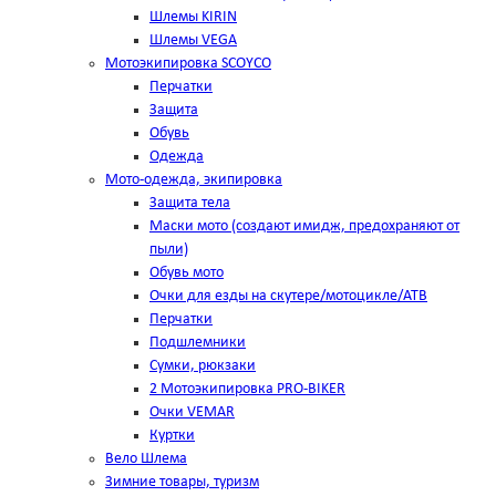
Шлемы KIRIN
Шлемы VEGA
Мотоэкипировка SCOYCO
Перчатки
Защита
Обувь
Одежда
Мото-одежда, экипировка
Защита тела
Маски мото (создают имидж, предохраняют от
пыли)
Обувь мото
Очки для езды на скутере/мотоцикле/АТВ
Перчатки
Подшлемники
Сумки, рюкзаки
2 Мотоэкипировка PRO-BIKER
Очки VEMAR
Куртки
Вело Шлема
Зимние товары, туризм