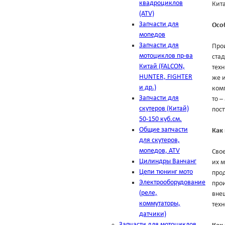
квадроциклов
Кит
(ATV)
Запчасти для
Осо
мопедов
Запчасти для
Про
мотоциклов пр-ва
ста
Китай (FALCON,
техн
HUNTER, FIGHTER
же и
и др.)
комп
Запчасти для
то –
скутеров (Китай)
пост
50-150 куб.см.
Общие запчасти
Как
для скутеров,
мопедов, ATV
Свое
Цилиндры Ванчанг
их м
Цепи тюнинг мото
прод
Электрооборудование
прои
(реле,
внеш
коммутаторы,
тех
датчики)
Запчасти для мотоциклов