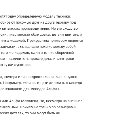
хотят одну определенную модель техники.
обирают похожую друг на друга технику под
х китайских производителей. Но это сходство
ески, пластиковая облицовка, детали двигателя
данных моделей. Прекрасным примером является
и запчасти, выглядящие похоже между собой
 того же изделия, один и тот же сборочный
ом – заменить например детали электрики –
ют ту же функцию.
а, скутера или квадроцикла, запчасть нужно
ва. Например, если вы ищите детали для мопеда
еле «запчасти для мопедов Альфа».
ер или Альфа Мотоленд, то, несмотря на внешнее
меняемыми. Причем не только по размерам и
ских деталях, то они могут быть не