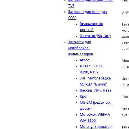
Как 
TVS
Запчасти для мопедов
В ит
СССР
Веломотор 4х
Так 
тактный
мото
Пилот ЗиД50, ЗиД
двиг
Запчасти для
выпу
мотоблоков,
вар
культиваторов
Агрос
Мно
Дизель R180,
лег
R190, R192
ЗиП Мотолебедка
Исхо
МЛ-1М "Бычок"
на м
Каскад, Луч, Нева
Крот
Как
МБ-2М (редуктор,
шасси)
Что 
Мотоблок WEIMA
внеш
WM 1100
Мотокультриватор
Так 