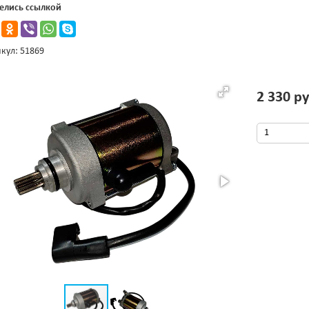
елись ссылкой
кул: 51869
2 330 ру