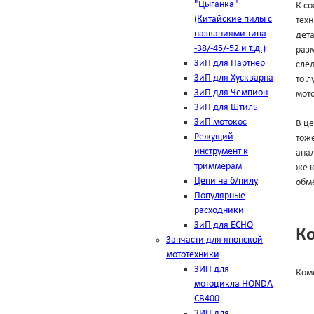
"Цыганка"
К с
(Китайские пилы с
техн
названиями типа
дет
-38/-45/-52 и т.д.)
разм
ЗиП для Партнер
след
ЗиП для Хускварна
то л
ЗиП для Чемпион
мото
ЗиП для Штиль
ЗиП мотокос
В це
Режущий
тоже
инструмент к
анал
триммерам
же к
Цепи на б/пилу
обме
Популярные
расходники
ЗиП для ЕСНО
К
Запчасти для японской
мототехники
ЗИП для
Ком
мотоцикла HONDA
CB400
ЗИП для