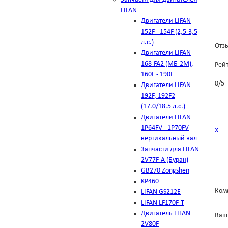
LIFAN
Двигатели LIFAN
152F - 154F (2,5-3,5
л.с.)
Отзы
Двигатели LIFAN
168-FA2 (МБ-2М),
Рей
160F - 190F
0
/
5
Двигатели LIFAN
192F, 192F2
(17.0/18.5 л.с.)
Двигатели LIFAN
1Р64FV - 1Р70FV
Х
вертикальный вал
Запчасти для LIFAN
2V77F-A (Буран)
GB270 Zongshen
KP460
Ком
LIFAN GS212E
LIFAN LF170F-T
Двигатель LIFAN
Ваш
2V80F