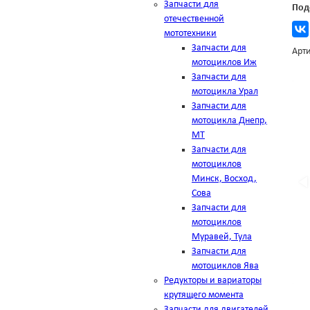
Запчасти для
Под
отечественной
мототехники
Запчасти для
Арти
мотоциклов Иж
Запчасти для
мотоцикла Урал
Запчасти для
мотоцикла Днепр,
МТ
Запчасти для
мотоциклов
Минск, Восход,
Сова
Запчасти для
мотоциклов
Муравей, Тула
Запчасти для
мотоциклов Ява
Редукторы и вариаторы
крутящего момента
Запчасти для двигателей