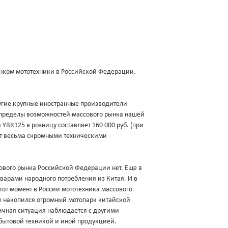
нком мототехники в Российской Федерации.
другие крупные иностранные производители
а пределы возможностей массового рынка нашей
YBR125 в розницу составляет 160 000 руб. (при
ает весьма скромными техническими
ового рынка Российской Федерации нет. Еще в
оварами народного потребления из Китая. И в
 тот момент в России мототехника массового
ке накопился огромный мотопарк китайской
гичная ситуация наблюдается с другими
бытовой техникой и иной продукцией.