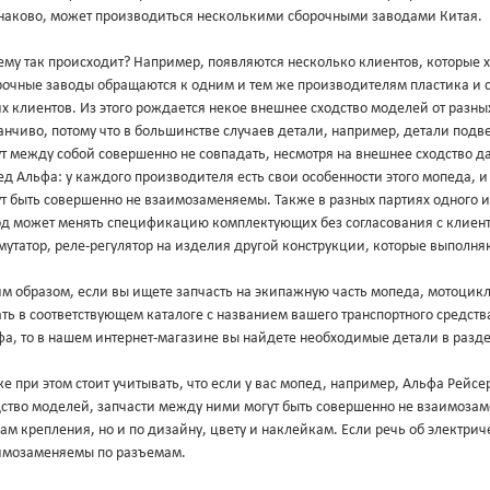
наково, может производиться несколькими сборочными заводами Китая.
ему так происходит? Например, появляются несколько клиентов, которые 
рочные заводы обращаются к одним и тем же производителям пластика и с
х клиентов. Из этого рождается некое внешнее сходство моделей от разны
нчиво, потому что в большинстве случаев детали, например, детали подв
ут между собой совершенно не совпадать, несмотря на внешнее сходство 
д Альфа: у каждого производителя есть свои особенности этого мопеда, 
т быть совершенно не взаимозаменяемы. Также в разных партиях одного и
од может менять спецификацию комплектующих без согласования с клиент
утатор, реле-регулятор на изделия другой конструкции, которые выполня
м образом, если вы ищете запчасть на экипажную часть мопеда, мотоцикл
ть в соответствующем каталоге с названием вашего транспортного средст
фа, то в нашем интернет-магазине вы найдете необходимые детали в разд
е при этом стоит учитывать, что если у вас мопед, например, Альфа Рейс
дство моделей, запчасти между ними могут быть совершенно не взаимоза
ам крепления, но и по дизайну, цвету и наклейкам. Если речь об электриче
имозаменяемы по разъемам.