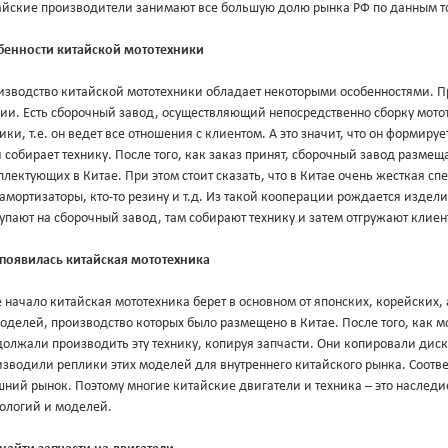
айские производители занимают все большую долю рынка РФ по данным т
бенности китайской мототехники
изводство китайской мототехники обладает некоторыми особенностями. П
дии. Есть сборочный завод, осуществляющий непосредственно сборку мото
ики, т.е. он ведет все отношения с клиентом. А это значит, что он формир
 собирает технику. После того, как заказ принят, сборочный завод разме
лектующих в Китае. При этом стоит сказать, что в Китае очень жесткая сп
 амортизаторы, кто-то резину и т.д. Из такой кооперации рождается издел
упают на сборочный завод, там собирают технику и затем отгружают клиен
 появилась китайская мототехника
 начало китайская мототехника берет в основном от японских, корейских
оделей, производство которых было размещено в Китае. После того, как 
олжали производить эту технику, копируя запчасти. Они копировали диск
зводили реплики этих моделей для внутреннего китайского рынка. Соответ
ний рынок. Поэтому многие китайские двигатели и техника – это наследи
нологий и моделей.