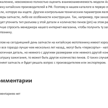
ожалению, невозможно полностью оценить взаимозаменяемость модели Аль
ику китайских производителей в РФ. Поэтому в нашем каталоге в первую 
али, которую вы ищете. Другим контрольным техническим параметром явл
еры запчасти, либо ее особенности конструкции. Так, например, при зака
ует уточнить тип разъема у этой детали и количество пинов (pin) на этом 
учше спросить менеджера нашего интернет-магазина, чтобы получить ту за
технику.
лом на сегодняшний день запчасти на китайскую мототехнику имеют хорош
 все гораздо лучше чем несколько лет назад, могут быть «пересорты» - н
огичная деталь, но немного с другими размерами или немного другой конс
атушку зажигания, то может быть другое количество пинов. О таких случа
няет запчасть и будет решать вопрос с производителем или экспортером.
омментарии
ментариев нет