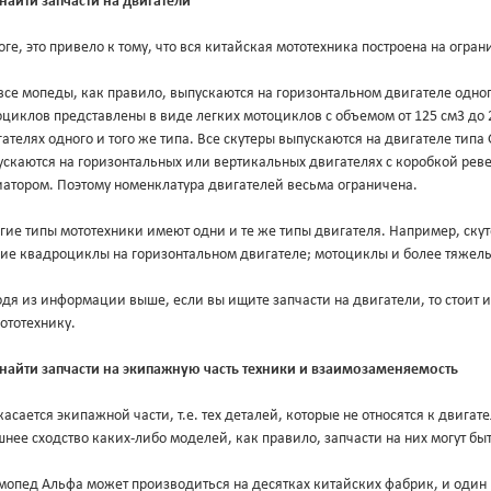
найти запчасти на двигатели
оге, это привело к тому, что вся китайская мототехника построена на огр
все мопеды, как правило, выпускаются на горизонтальном двигателе одног
циклов представлены в виде легких мотоциклов с объемом от 125 см3 до 
ателях одного и того же типа. Все скутеры выпускаются на двигателе типа
скаются на горизонтальных или вертикальных двигателях с коробкой ревер
иатором. Поэтому номенклатура двигателей весьма ограничена.
гие типы мототехники имеют одни и те же типы двигателя. Например, ск
кие квадроциклы на горизонтальном двигателе; мотоциклы и более тяжел
дя из информации выше, если вы ищите запчасти на двигатели, то стоит ис
ототехнику.
 найти запчасти на экипажную часть техники и взаимозаменяемость
касается экипажной части, т.е. тех деталей, которые не относятся к двигате
нее сходство каких-либо моделей, как правило, запчасти на них могут б
мопед Альфа может производиться на десятках китайских фабрик, и один