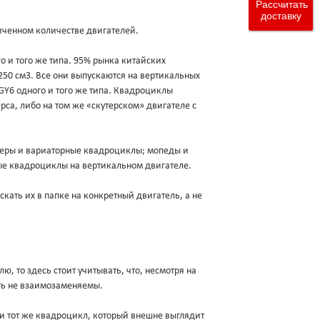
Рассчитать
доставку
аниченном количестве двигателей.
о и того же типа. 95% рынка китайских
250 см3. Все они выпускаются на вертикальных
 GY6 одного и того же типа. Квадроциклы
са, либо на том же «скутерском» двигателе с
утеры и вариаторные квадроциклы; мопеды и
ые квадроциклы на вертикальном двигателе.
кать их в папке на конкретный двигатель, а не
лю, то здесь стоит учитывать, что, несмотря на
ыть не взаимозаменяемы.
 и тот же квадроцикл, который внешне выглядит