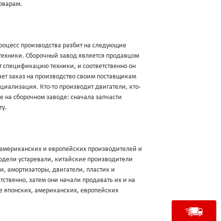
оварам.
роцесс производства разбит на следующие
техники. Сборочный завод является продавцом
ует спецификацию техники, и соответственно он
щает заказ на производство своим поставщикам
ециализация. Кто-то производит двигатели, кто-
ие на сборочном заводе: сначала запчасти
ту.
, американских и европейских производителей и
модели устаревали, китайские производители
и, амортизаторы, двигатели, пластик и
ственно, затем они начали продавать их и на
е японских, американских, европейских