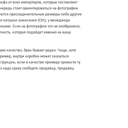
фа от всех импортеров, которые поставляют
очередь стоит ориентироваться на фотографии
яются присоединительные размеры либо другие
зе катушки зажигания (CDI), у менеджера
разъеме. Если на фотографии это не изображено,
пчасть, которая подойдет именно на вашу
ее качество, брак бывает редко. Чаще, хотя
апример, внутри коробки может оказаться
трукции, если в качестве примера привести ту
ях надо сразу сообщить продавцу, продавец