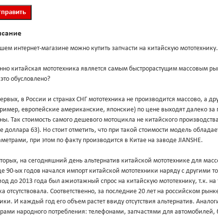
исание
шем интернет-магазине можно купить запчасти на китайскую мототехнику.
нно китайская мототехника является самым быстрорастущим массовым ры
это обусловлено?
ервых, в России и странах СНГ мототехника не производится массово, а 
пример, европейские американские, японские) по цене выходят далеко з
ны. Так стоимость самого дешевого мотоцикла не китайского производства 
е доллара 63). Но стоит отметить, что при такой стоимости модель облад
метрами, при этом по факту производится в Китае на заводе JIANSHE.
торых, на сегодняшний день альтернатив китайской мототехнике для масс
е 90-ых годов начался импорт китайской мототехники наряду с другими т
од до 2013 года был ажиотажный спрос на китайскую мототехнику, т.к. на
а отсутствовала. Соответственно, за последние 20 лет на российском рын
ики. И каждый год его объем растет ввиду отсутствия альтернатив. Анало
арами народного потребления: телефонами, запчастями для автомобилей, 