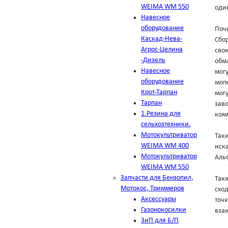
WEIMA WM 550
оди
Навесное
оборудование
Поч
Каскад-Нева-
Сбо
Агрос-Целина
свои
-Дизель
обма
Навесное
мог
оборудование
мопе
Крот-Тарпан
могу
Тарпан
зав
1.Резина для
комм
сельхозтехники.
Мотокультриватор
Таки
WEIMA WM 400
иска
Мотокультриватор
Аль
WEIMA WM 550
Запчасти для Бензопил,
Такж
Мотокос, Триммеров
схо
Аксессуары
точк
Газонокосилки
вза
ЗиП для Б/П