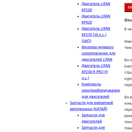
Двигатель LIFAN
KP230
Двигатель LIFAN
Оп
KP420
Двигатель LIFAN
В на
KP270 (10 л.с.)
(ЗИП)
Име
Фильтры нулевого
Чем 
сопротивления для
двигателей LIFAN
Во-п
Двигатель LIFAN
(на
KP230-R PRO (9
стра
л.с.)
курс
Комплекты
пара
электрооборудования
для двигателей
Во-в
Запчасти для импортной
конц
мототехники (КИТАЙ)
пери
Запчасти для
рынк
двигателей
техн
Запчасти для
тов