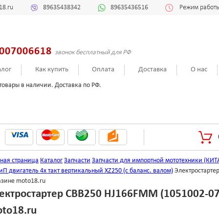
18.ru
89635438342
89635436516
Режим работы:
007006618
звонок бесплатный для РФ
алог
Как купить
Оплата
Доставка
О нас
товары в наличии. Доставка по РФ.
вная страница
Каталог
Запчасти
Запчасти для импортной мототехники (КИТ
иП двигатель 4х такт вертикальный XZ250 (с баланс. валом)
Электростартер
азине moto18.ru
ектростартер CBB250 HJ166FMM (1051002-07
to18.ru