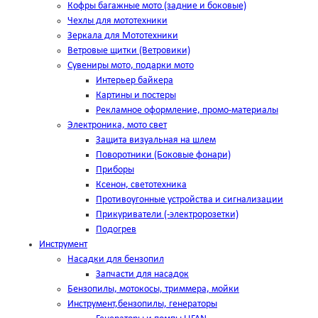
Кофры багажные мото (задние и боковые)
Чехлы для мототехники
Зеркала для Мототехники
Ветровые щитки (Ветровики)
Сувениры мото, подарки мото
Интерьер байкера
Картины и постеры
Рекламное оформление, промо-материалы
Электроника, мото свет
Защита визуальная на шлем
Поворотники (Боковые фонари)
Приборы
Ксенон, светотехника
Противоугонные устройства и сигнализации
Прикуриватели (-электророзетки)
Подогрев
Инструмент
Насадки для бензопил
Запчасти для насадок
Бензопилы, мотокосы, триммера, мойки
Инструмент,бензопилы, генераторы