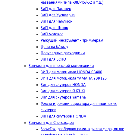
названиями типа -38/-45/-52 и т.д.)
ЗиП для Партнер
ЗиП для Хускварна
ЗиП для Чемпион
ЗиП для Штиль
ЗиП мотокос
Режущий инструмент к триммерам
Цепи на б/пилу
Популярные расходники
ЗиП для ЕСНО
Запчасти для японской мототехники
ЗИП для мотоцикла HONDA CB400
ЗИП для мотоцикла YAMAHA YBR125
Зип для скутеров HONDA
Зип для скутеров SUZUKI
Зип для скутеров Yamaha
Ремни и ролики вариатора для япоинских
скутеров
ЗиП для скутеров HONDA
Запчасти для Снегоходов
SnowFox (разборная рама, круглая фара, он же