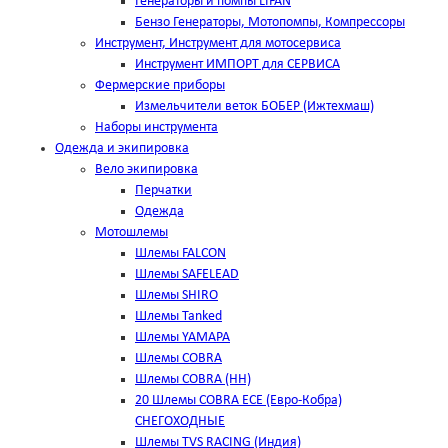
Генераторы и помпы LIFAN
Бензо Генераторы, Мотопомпы, Компрессоры
Инструмент, Инструмент для мотосервиса
Инструмент ИМПОРТ для СЕРВИСА
Фермерские приборы
Измельчители веток БОБЕР (Ижтехмаш)
Наборы инструмента
Одежда и экипировка
Вело экипировка
Перчатки
Одежда
Мотошлемы
Шлемы FALCON
Шлемы SAFELEAD
Шлемы SHIRO
Шлемы Tanked
Шлемы YAMAPA
Шлемы COBRA
Шлемы COBRA (HH)
20 Шлемы COBRA ECE (Евро-Кобра)
СНЕГОХОДНЫЕ
Шлемы TVS RACING (Индия)