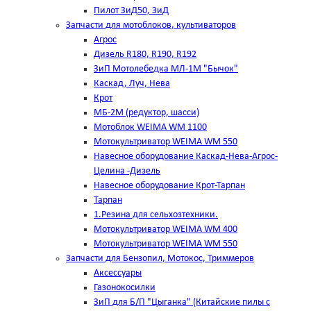
Пилот ЗиД50, ЗиД
Запчасти для мотоблоков, культиваторов
Агрос
Дизель R180, R190, R192
ЗиП Мотолебедка МЛ-1М "Бычок"
Каскад, Луч, Нева
Крот
МБ-2М (редуктор, шасси)
Мотоблок WEIMA WM 1100
Мотокультриватор WEIMA WM 550
Навесное оборудование Каскад-Нева-Агрос-
Целина -Дизель
Навесное оборудование Крот-Тарпан
Тарпан
1.Резина для сельхозтехники.
Мотокультриватор WEIMA WM 400
Мотокультриватор WEIMA WM 550
Запчасти для Бензопил, Мотокос, Триммеров
Аксессуары
Газонокосилки
ЗиП для Б/П "Цыганка" (Китайские пилы с