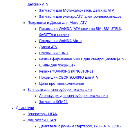
детских ATV
Запчасти для Мото-самокатов, детских ATV
Запчасти для электроATV, электро-велосипедов
Покрышки и Диски для Мото, ATV
Покрышки WANDA (АТV стоит на RM, BM, STELS,
SAGITTA и прочих)
Покрышки WANDA Мото
Диски ATV
Покрышки SUN.F
Резина фирменная SUN.F для квадроциклов (АТV)
Шипы для покрышек
Резина YUANXING (KINGSTONE)
Покрышки OBOR SCORPIO для ATV
Цепи противоскольжения
Запчасти для снегоуборочных машин
Аксессуары для снегоуборочных машин
Запчасти КСМ24
Двигатели
Генераторы LIFAN
Двигатели LIFAN
Двигатели с ручным стартером,170F-D-TR,170F-