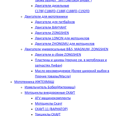
также раздел "ЗИП снегоход Буран")
Двигатели дизельные
C178F,С186FD,C188F,C188FD,C192FD
Двигатели для мототехники
Двигатели для питбайков
Двигатели ВАНЧАНГ
Двигатели ZONGSHEN
Двигатели LONCIN для мотоциклов
Двигатели ZHONGMU для мотоциклов
Двигатели универсальные B&S, MAGNUM, ZONGSHEN
Двигатели в сборе ZONGSHEN
Пластины и шкивы (прочие см. в мотоблоках и
запчастях Лифан)
Масло рекомендуемое (более широкий выбор в
Прочие товары/Масла)
Мототехника ИЖТЕХМАШ
Измельчитель Бобер(Ижтехмаш)
Мотоциклы внедорожные СКАУТ
ATV машинокомплекты
Мотоциклы Скаут
СКАУТ-11 (ВАРИАТОР)
Трициклы СКАУТ