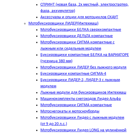
СПРИНТ (новая база, 2х местный, электростартер,
фара, аккумулятор)
Аксессуары и опции для мотоциклов СКАУТ
Мотобуксировщики ЛИДЕР(Ижтехмаш)
Мотобуксировщики БЕЛКА сверхкомпактные
Мотобуксировщики ДЕЛЬТА компактные
Мотобуксировщики СИГМА компактные с
лыжным или седельным модулем
Буксировщики компактные БЕЛКА на ВАРИАТОРЕ
(гусеница 380 мм)
Мотобуксировщики ЛИДЕР без лыжного модуля
Буксировщики компактные СИГМА-4
Буксировщики ЛИДЕР-2, ЛИДЕР-3 c лыжным
модулем
Лыжные модули для буксировщиков Ижтехмаш
Машинокомплекты снегоходов Лидер Альфа
Мотобуксировщики СИГМА компактные
Мотоснегокаты и мотосноуборды
Мотобуксировщики Лидер с лыжным модулем
(от 9 до 20 л.с.)
Мотобуксировщики Лидер LONG на удлинённой