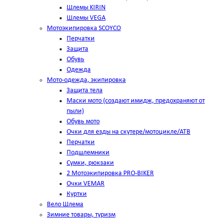
Шлемы KIRIN
Шлемы VEGA
Мотоэкипировка SCOYCO
Перчатки
Защита
Обувь
Одежда
Мото-одежда, экипировка
Защита тела
Маски мото (создают имидж, предохраняют от
пыли)
Обувь мото
Очки для езды на скутере/мотоцикле/АТВ
Перчатки
Подшлемники
Сумки, рюкзаки
2 Мотоэкипировка PRO-BIKER
Очки VEMAR
Куртки
Вело Шлема
Зимние товары, туризм