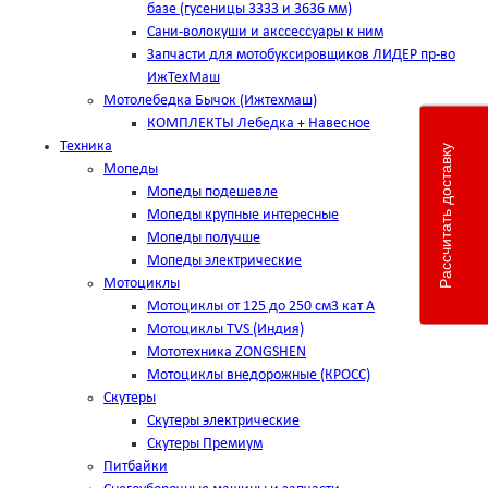
базе (гусеницы 3333 и 3636 мм)
Сани-волокуши и акссессуары к ним
Запчасти для мотобуксировщиков ЛИДЕР пр-во
ИжТехМаш
Мотолебедка Бычок (Ижтехмаш)
КОМПЛЕКТЫ Лебедка + Навесное
Техника
Рассчитать доставку
Мопеды
Мопеды подешевле
Мопеды крупные интересные
Мопеды получше
Мопеды электрические
Мотоциклы
Мотоциклы от 125 до 250 см3 кат А
Мотоциклы TVS (Индия)
Мототехника ZONGSHEN
Мотоциклы внедорожные (КРОСС)
Скутеры
Скутеры электрические
Скутеры Премиум
Питбайки