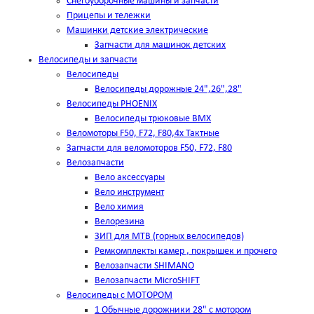
Снегоуборочные машины и запчасти
Прицепы и тележки
Машинки детские электрические
Запчасти для машинок детских
Велосипеды и запчасти
Велосипеды
Велосипеды дорожные 24",26",28"
Велосипеды PHOENIX
Велосипеды трюковые BMX
Веломоторы F50, F72, F80,4х Тактные
Запчасти для веломоторов F50, F72, F80
Велозапчасти
Вело аксессуары
Вело инструмент
Вело химия
Велорезина
ЗИП для MTB (горных велосипедов)
Ремкомплекты камер , покрышек и прочего
Велозапчасти SHIMANO
Велозапчасти MicroSHIFT
Велосипеды с МОТОРОМ
1 Обычные дорожники 28" с мотором