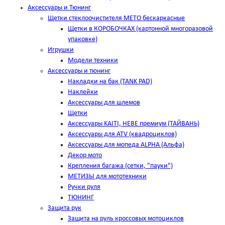
Аксессуары и Тюнинг
Щетки стеклоочистителя METO бескаркасные
Щетки в КОРОБОЧКАХ (картонной многоразовой
упаковке)
Игрушки
Модели техники
Аксессуары и тюнинг
Накладки на бак (TANK PAD)
Наклейки
Аксессуары для шлемов
Щетки
Аксессуары KAITI, HEBE премиум (ТАЙВАНЬ)
Аксессуары для ATV (квадроциклов)
Аксессуары для мопеда ALPHA (Альфа)
Декор мото
Крепления багажа (сетки, "пауки")
МЕТИЗЫ для мототехники
Ручки руля
ТЮНИНГ
Защита рук
Защита на руль кроссовых мотоциклов