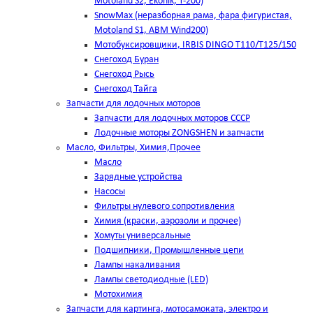
Motoland S2, Ekonik, T-200)
SnowMax (неразборная рама, фара фигуристая,
Motoland S1, ABM Wind200)
Мотобуксировщики, IRBIS DINGO Т110/Т125/150
Снегоход Буран
Снегоход Рысь
Снегоход Тайга
Запчасти для лодочных моторов
Запчасти для лодочных моторов СССР
Лодочные моторы ZONGSHEN и запчасти
Масло, Фильтры, Химия,Прочее
Масло
Зарядные устройства
Насосы
Фильтры нулевого сопротивления
Химия (краски, аэрозоли и прочее)
Хомуты универсальные
Подшипники, Промышленные цепи
Лампы накаливания
Лампы светодиодные (LED)
Мотохимия
Запчасти для картинга, мотосамоката, электро и