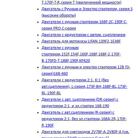
T,170F-T-R,серия Т (увеличенной мощности)
Двигатель с Ручным и Электро стартером, серия S
(высокие обороты)
Двигатели с ручным стартером,168F-2C,190F-C,
серия PRO,C-серия
Двигатели с редуктором с автом. сцеплением
Двигатель для мотокосы LIFAN 139F2,1E48F
Двигатели с ручным
стартером,152F,154F,160F,168F,168F-2,170F-
B,170FD-T,188F,190F,KP420
Двигатели с ручным и электро стартером 12В (D-
серия)168-460
Двигатели с редуктором 2:1, 6:1 (без
авт.сцепления), L-серия,173F-BH,168F-BL,173F-
BL,190F-BL
Двигатели с авт. сцеплением (DR-серия) с
редуктором 2:1, и эл.стартер 168-190
Двигатель с авт.сцеплением (R-серия) с
редуктором 2:1, без эл.стартера,168А-2R,170F-
R,190F
Двигатели для снегоходов 2V78F-A,2V80F-A (см.