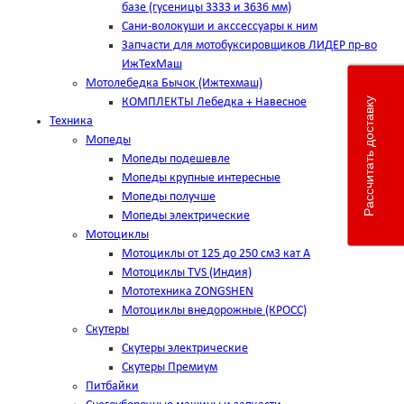
базе (гусеницы 3333 и 3636 мм)
Сани-волокуши и акссессуары к ним
Запчасти для мотобуксировщиков ЛИДЕР пр-во
ИжТехМаш
Мотолебедка Бычок (Ижтехмаш)
Рассчитать доставку
КОМПЛЕКТЫ Лебедка + Навесное
Техника
Мопеды
Мопеды подешевле
Мопеды крупные интересные
Мопеды получше
Мопеды электрические
Мотоциклы
Мотоциклы от 125 до 250 см3 кат А
Мотоциклы TVS (Индия)
Мототехника ZONGSHEN
Мотоциклы внедорожные (КРОСС)
Скутеры
Скутеры электрические
Скутеры Премиум
Питбайки