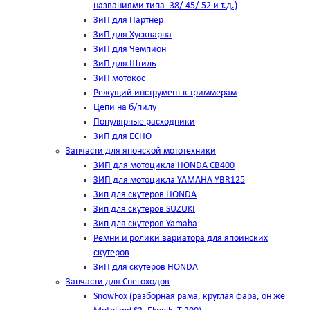
названиями типа -38/-45/-52 и т.д.)
ЗиП для Партнер
ЗиП для Хускварна
ЗиП для Чемпион
ЗиП для Штиль
ЗиП мотокос
Режущий инструмент к триммерам
Цепи на б/пилу
Популярные расходники
ЗиП для ЕСНО
Запчасти для японской мототехники
ЗИП для мотоцикла HONDA CB400
ЗИП для мотоцикла YAMAHA YBR125
Зип для скутеров HONDA
Зип для скутеров SUZUKI
Зип для скутеров Yamaha
Ремни и ролики вариатора для япоинских
скутеров
ЗиП для скутеров HONDA
Запчасти для Снегоходов
SnowFox (разборная рама, круглая фара, он же