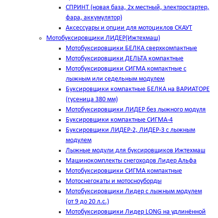
СПРИНТ (новая база, 2х местный, электростартер,
фара, аккумулятор)
Аксессуары и опции для мотоциклов СКАУТ
Мотобуксировщики ЛИДЕР(Ижтехмаш)
Мотобуксировщики БЕЛКА сверхкомпактные
Мотобуксировщики ДЕЛЬТА компактные
Мотобуксировщики СИГМА компактные с
лыжным или седельным модулем
Буксировщики компактные БЕЛКА на ВАРИАТОРЕ
(гусеница 380 мм)
Мотобуксировщики ЛИДЕР без лыжного модуля
Буксировщики компактные СИГМА-4
Буксировщики ЛИДЕР-2, ЛИДЕР-3 c лыжным
модулем
Лыжные модули для буксировщиков Ижтехмаш
Машинокомплекты снегоходов Лидер Альфа
Мотобуксировщики СИГМА компактные
Мотоснегокаты и мотосноуборды
Мотобуксировщики Лидер с лыжным модулем
(от 9 до 20 л.с.)
Мотобуксировщики Лидер LONG на удлинённой