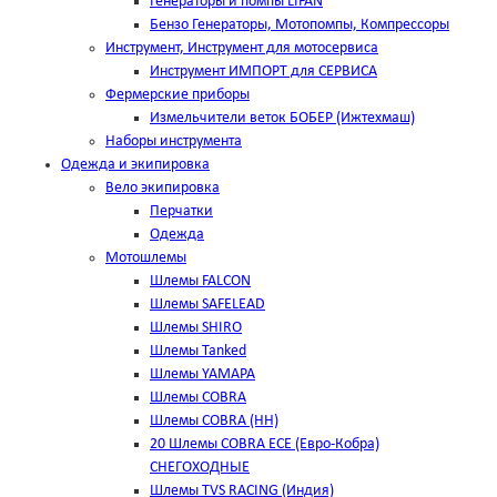
Генераторы и помпы LIFAN
Бензо Генераторы, Мотопомпы, Компрессоры
Инструмент, Инструмент для мотосервиса
Инструмент ИМПОРТ для СЕРВИСА
Фермерские приборы
Измельчители веток БОБЕР (Ижтехмаш)
Наборы инструмента
Одежда и экипировка
Вело экипировка
Перчатки
Одежда
Мотошлемы
Шлемы FALCON
Шлемы SAFELEAD
Шлемы SHIRO
Шлемы Tanked
Шлемы YAMAPA
Шлемы COBRA
Шлемы COBRA (HH)
20 Шлемы COBRA ECE (Евро-Кобра)
СНЕГОХОДНЫЕ
Шлемы TVS RACING (Индия)