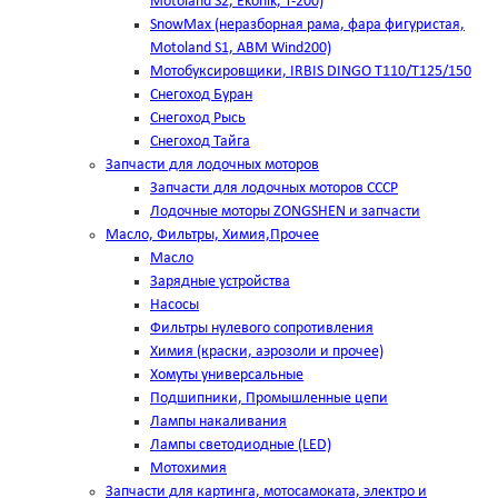
Motoland S2, Ekonik, T-200)
SnowMax (неразборная рама, фара фигуристая,
Motoland S1, ABM Wind200)
Мотобуксировщики, IRBIS DINGO Т110/Т125/150
Снегоход Буран
Снегоход Рысь
Снегоход Тайга
Запчасти для лодочных моторов
Запчасти для лодочных моторов СССР
Лодочные моторы ZONGSHEN и запчасти
Масло, Фильтры, Химия,Прочее
Масло
Зарядные устройства
Насосы
Фильтры нулевого сопротивления
Химия (краски, аэрозоли и прочее)
Хомуты универсальные
Подшипники, Промышленные цепи
Лампы накаливания
Лампы светодиодные (LED)
Мотохимия
Запчасти для картинга, мотосамоката, электро и