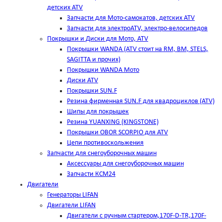
детских ATV
Запчасти для Мото-самокатов, детских ATV
Запчасти для электроATV, электро-велосипедов
Покрышки и Диски для Мото, ATV
Покрышки WANDA (АТV стоит на RM, BM, STELS,
SAGITTA и прочих)
Покрышки WANDA Мото
Диски ATV
Покрышки SUN.F
Резина фирменная SUN.F для квадроциклов (АТV)
Шипы для покрышек
Резина YUANXING (KINGSTONE)
Покрышки OBOR SCORPIO для ATV
Цепи противоскольжения
Запчасти для снегоуборочных машин
Аксессуары для снегоуборочных машин
Запчасти КСМ24
Двигатели
Генераторы LIFAN
Двигатели LIFAN
Двигатели с ручным стартером,170F-D-TR,170F-