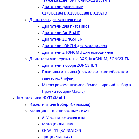
также раздел "ЗИП снегоход Буран")
Двигатели дизельные
C178F,С186FD,C188F,C188FD,C192FD
Двигатели для мототехники
Двигатели для питбайков
Двигатели ВАНЧАНГ
Двигатели ZONGSHEN
Двигатели LONCIN для мотоциклов
Двигатели ZHONGMU для мотоциклов
Двигатели универсальные B&S, MAGNUM, ZONGSHEN
Двигатели в сборе ZONGSHEN
Пластины и шкивы (прочие см. в мотоблоках и
запчастях Лифан)
Масло рекомендуемое (более широкий выбор в
Прочие товары/Масла)
Мототехника ИЖТЕХМАШ
Измельчитель Бобер(Ижтехмаш)
Мотоциклы внедорожные СКАУТ
ATV машинокомплекты
Мотоциклы Скаут
СКАУТ-11 (ВАРИАТОР)
Трициклы СКАУТ