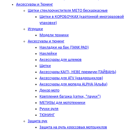
Аксессуары и Тюнинг
Щетки стеклоочистителя METO бескаркасные
Щетки в КОРОБОЧКАХ (картонной многоразовой
упаковке)
Игрушки
Модели техники
Аксессуары и тюнинг
Накладки на бак (TANK PAD)
Наклейки
Аксессуары для шлемов
Щетки
Аксессуары KAITI, HEBE премиум (ТАЙВАНЬ)
Аксессуары для ATV (квадроциклов)
Аксессуары для мопеда ALPHA (Альфа)
Декор мото
Крепления багажа (сетки, "пауки")
МЕТИЗЫ для мототехники
Ручки руля
ТЮНИНГ
Защита рук
Защита на руль кроссовых мотоциклов