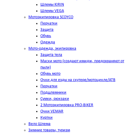
Шлемы KIRIN
Шлемы VEGA
Мотоэкипировка SCOYCO
Перчатки
Защита
Обувь
Одежда
Мото-одежда, экипировка
Защита тела
Маски мото (создают имидж, предохраняют от
пыли)
Обувь мото
Очки для езды на скутере/мотоцикле/АТВ
Перчатки
Подшлемники
Сумки, рюкзаки
2 Мотоэкипировка PRO-BIKER
Очки VEMAR
Куртки
Вело Шлема
Зимние товары, туризм