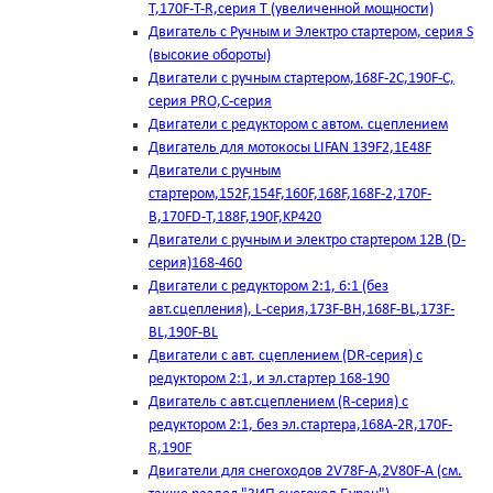
T,170F-T-R,серия Т (увеличенной мощности)
Двигатель с Ручным и Электро стартером, серия S
(высокие обороты)
Двигатели с ручным стартером,168F-2C,190F-C,
серия PRO,C-серия
Двигатели с редуктором с автом. сцеплением
Двигатель для мотокосы LIFAN 139F2,1E48F
Двигатели с ручным
стартером,152F,154F,160F,168F,168F-2,170F-
B,170FD-T,188F,190F,KP420
Двигатели с ручным и электро стартером 12В (D-
серия)168-460
Двигатели с редуктором 2:1, 6:1 (без
авт.сцепления), L-серия,173F-BH,168F-BL,173F-
BL,190F-BL
Двигатели с авт. сцеплением (DR-серия) с
редуктором 2:1, и эл.стартер 168-190
Двигатель с авт.сцеплением (R-серия) с
редуктором 2:1, без эл.стартера,168А-2R,170F-
R,190F
Двигатели для снегоходов 2V78F-A,2V80F-A (см.