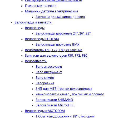
Снегоуборочные машины и запчасти
Прицепы и тележки
Машинки детские электрические
Запчасти для машинок детских
Велосипеды и запчасти
Велосипеды
Велосипеды дорожные 24",26",28"
Велосипеды PHOENIX
Велосипеды трюковые BMX
Веломоторы F50, F72, F80,4х Тактные
Запчасти для веломоторов F50, F72, F80
Велозапчасти
Вело аксессуары
Вело инструмент
Вело химия
Велорезина
ЗИП для MTB (горных велосипедов)
Ремкомплекты камер , покрышек и прочего
Велозапчасти SHIMANO
Велозапчасти MicroSHIFT
Велосипеды с МОТОРОМ
1 Обычные дорожники 28" с мотором