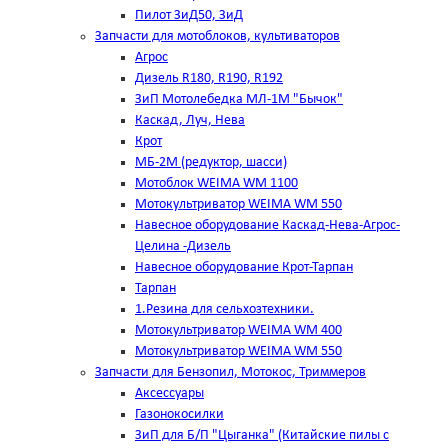
Пилот ЗиД50, ЗиД
Запчасти для мотоблоков, культиваторов
Агрос
Дизель R180, R190, R192
ЗиП Мотолебедка МЛ-1М "Бычок"
Каскад, Луч, Нева
Крот
МБ-2М (редуктор, шасси)
Мотоблок WEIMA WM 1100
Мотокультриватор WEIMA WM 550
Навесное оборудование Каскад-Нева-Агрос-
Целина -Дизель
Навесное оборудование Крот-Тарпан
Тарпан
1.Резина для сельхозтехники.
Мотокультриватор WEIMA WM 400
Мотокультриватор WEIMA WM 550
Запчасти для Бензопил, Мотокос, Триммеров
Аксессуары
Газонокосилки
ЗиП для Б/П "Цыганка" (Китайские пилы с